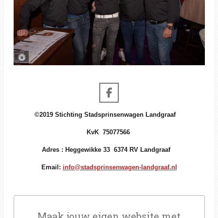
F
a
c
©2019 Stichting Stadsprinsenwagen Landgraaf
e
KvK 75077566
b
o
Adres : Heggewikke 33 6374 RV Landgraaf
o
k
Email:
info@stadsprinsenwagen-landgraaf.nl
Maak jouw eigen website met