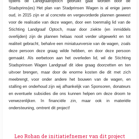
tijdens de Landgraafoptoch gebruikt gaat worden door de
Stadsprins(es) Het plan
van Stadprinsen Wagen is al enige jaren
oud, in 2015 zijn er al concrete en vergevorderde plannen ge
weest
voor de realisatie van deze wagen, door een toenmalig lid van de
Stichting Landgraaf Optoch,
maar door ziekte (en inmiddels
over
lijden) zijn de plannen helaas nooit verder uitgewerkt en tot
realiteit gebracht, behalve een minia
tuurversie van de wagen, zoals
deze persoon deze graag wilde hebben, en door deze persoon
gemaakt.
Als eerbetoon aan het overleden lid, wil de Stichting
Stadsprinsen Wagen Landgraaf dit idee graag
doorzetten en ten
uitvoer brengen, maar door de enorme kosten die dit met zich
meebrengt, voor onder
andere het bouwen van de wagen, en
stalling en onderhoud zijn wij afhankelijk van Sponsoren, dona
teurs
en eventuele subsidies die ons kunnen helpen om deze droom te
verwezenlijken. In financiële
zin, maar ook in materiële
ondersteuning, omtrent dit project!
Leo Rohan de initiatiefnemer van dit project