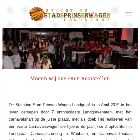
Ga
direct
naar
de
hoofdinhoud
Mogen wij ons even voorstellen
De Stichting Stad Prinsen Wagen Landgraaf is in April 2019 in het
leven geroepen door 7 enthousiaste
Landgravenaren, met het
carnavalshart op de juiste plaats, met als doel: Het realiseren van
een vas
te Carnavalswagen die tijdens de jaarlijkse 2 optochten in
Landgraaf (Carnavalszondag in Waubach, en
Carnavalsdinsdag